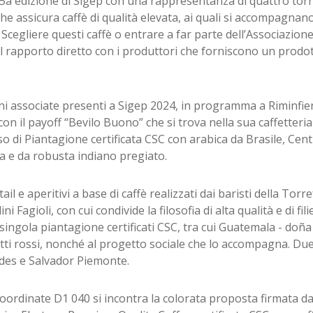
a 45a edizione di Sigep con una rappresentanza di quattro torr
che assicura caffè di qualità elevata, ai quali si accompagnano
cegliere questi caffè o entrare a far parte dell’Associazione,
al rapporto diretto con i produttori che forniscono un prodo
ni associate presenti a Sigep 2024, in programma a Riminfier
on il payoff “Bevilo Buono” che si trova nella sua caffetteri
o di Piantagione certificata CSC con arabica da Brasile, Cent
ia e da robusta indiano pregiato.
 e aperitivi a base di caffè realizzati dai baristi della Torr
Fagioli, con cui condivide la filosofia di alta qualità e di fil
i singola piantagione certificati CSC, tra cui Guatemala - doña
utti rossi, nonché al progetto sociale che lo accompagna. Du
des e Salvador Piemonte.
coordinate D1 040 si incontra la colorata proposta firmata d