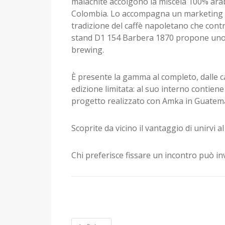
malachite accolgono la miscela 100% arabi
Colombia. Lo accompagna un marketing de
tradizione del caffè napoletano che contr
stand D1 154 Barbera 1870 propone uno spa
brewing.
È presente la gamma al completo, dalle cap
edizione limitata: al suo interno contiene
progetto realizzato con Amka in Guatemal
Scoprite da vicino il vantaggio di unirvi al
Chi preferisce fissare un incontro può in