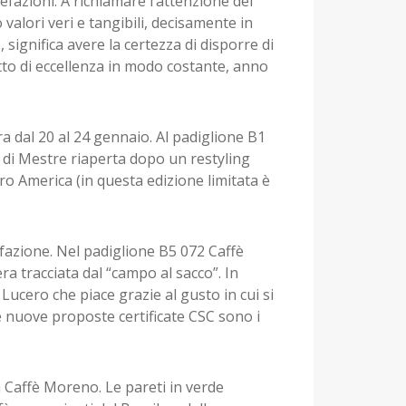
efazioni. A richiamare l’attenzione dei
 valori veri e tangibili, decisamente in
 significa avere la certezza di disporre di
tto di eccellenza in modo costante, anno
a dal 20 al 24 gennaio. Al padiglione B1
a di Mestre riaperta dopo un restyling
ro America (in questa edizione limitata è
efazione. Nel padiglione B5 072 Caffè
iera tracciata dal “campo al sacco”. In
 Lucero che piace grazie al gusto in cui si
e nuove proposte certificate CSC sono i
a Caffè Moreno. Le pareti in verde