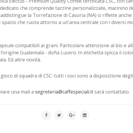
ca Electus - Premium Quality Coffee certificata CSC, con caff
dicato che comprende tazzine personalizzate, macinino ded
addistingue la Torrefazione di Casoria (NA) si riflette anche
zio che ruota attorno a un’area centrale con i diversi momen
sule compatibili ai grani. Particolare attenzione al bio e alla
 l’origine Guatemala - doña Lucero. In etichetta spicca il col
a. Ed altre novità.
 gioco di squadra di CSC: tutti i soci sono a disposizione degli
viare una mail a
segreteria@caffespeciali.it
sarà contattato.