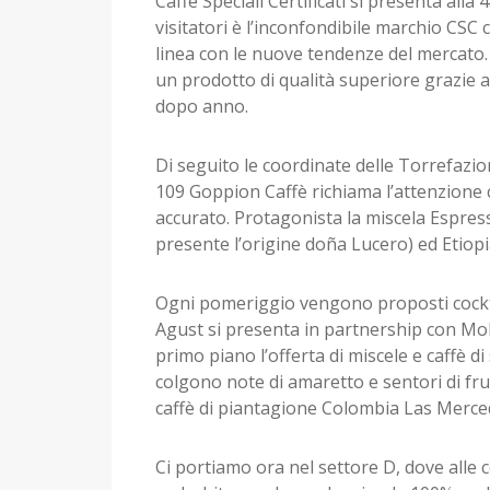
Caffè Speciali Certificati si presenta all
visitatori è l’inconfondibile marchio CSC 
linea con le nuove tendenze del mercato. S
un prodotto di qualità superiore grazie 
dopo anno.
Di seguito le coordinate delle Torrefazio
109 Goppion Caffè richiama l’attenzione c
accurato. Protagonista la miscela Espress
presente l’origine doña Lucero) ed Etiop
Ogni pomeriggio vengono proposti cocktail
Agust si presenta in partnership con Molini 
primo piano l’offerta di miscele e caffè d
colgono note di amaretto e sentori di fr
caffè di piantagione Colombia Las Merce
Ci portiamo ora nel settore D, dove alle 