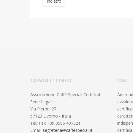
Indietro
CONTATTI INFO
CSC
Associazione Caffè Speciali Certificati
Aderend
Sede Legale
avvalers
Via Pieroni 27
certific
57123 Livorno - Italia
caratter
Tel/ Fax +39 0586 407321
indispen
Email:
segreteria@caffespeciali.it
certific